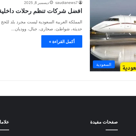
saudianews7
ديسمبر 8, 2025
افضل شركات تنظم رحلات داخلية 
المملكة العربية السعودية ليست مجرد بلد للحج أ
حديثة، شواطئ، صحارى، جبال، ووديان…
أكمل القراءة »
السعودية
صفحات مفيدة
علام