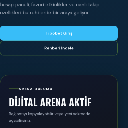
hesap paneli, favori etkinlikler ve canlı takip
özellikleri bu rehberde bir araya geliyor.
Tipobet Giriş
Rehberi İncele
ARENA DURUMU
DIJITAL ARENA AKTIF
Bağlantıyı kopyalayabilir veya yeni sekmede
açabilirsiniz.