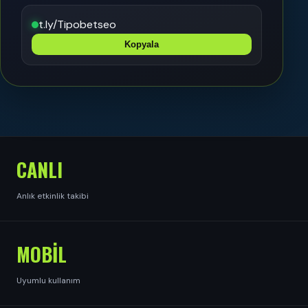
t.ly/Tipobetseo
Kopyala
CANLI
Anlık etkinlik takibi
MOBIL
Uyumlu kullanım