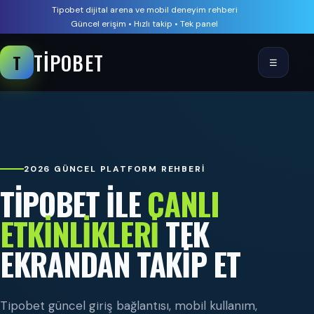
Tipobet dijital arena ve mobil deneyim rehberi
Güncel erişim • Hızlı takip • Tek panel
TIPOBET
T
☰
2026 GÜNCEL PLATFORM REHBERI
TIPOBET ILE
CANLI
ETKINLIKLERI
TEK
EKRANDAN TAKIP ET
Tipobet güncel giriş bağlantısı, mobil kullanım,