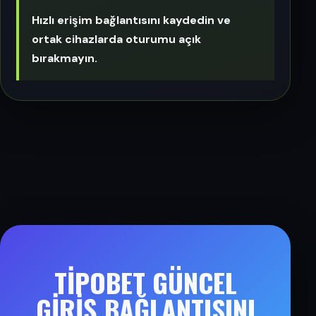
Hızlı erişim bağlantısını kaydedin ve
ortak cihazlarda oturumu açık
bırakmayın.
TIPOBET GÜNCEL
GIRIŞ BAĞLANTISINI