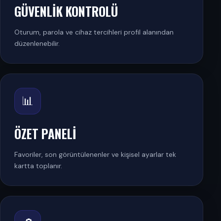
GÜVENLIK KONTROLÜ
Oturum, parola ve cihaz tercihleri profil alanından
düzenlenebilir.
📊
ÖZET PANELI
Favoriler, son görüntülenenler ve kişisel ayarlar tek
kartta toplanır.