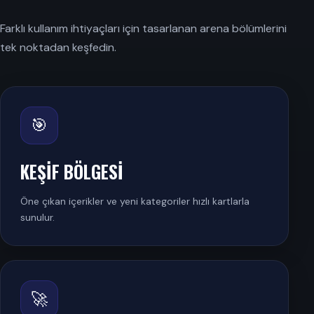
Farklı kullanım ihtiyaçları için tasarlanan arena bölümlerini
tek noktadan keşfedin.
🎯
KEŞIF BÖLGESI
Öne çıkan içerikler ve yeni kategoriler hızlı kartlarla
sunulur.
🚀