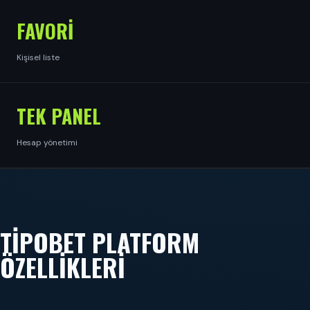
FAVORI
Kişisel liste
TEK PANEL
Hesap yönetimi
TIPOBET PLATFORM
ÖZELLIKLERI