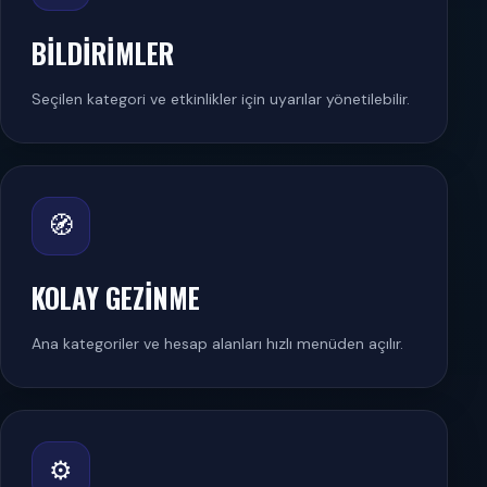
BILDIRIMLER
Seçilen kategori ve etkinlikler için uyarılar yönetilebilir.
🧭
KOLAY GEZINME
Ana kategoriler ve hesap alanları hızlı menüden açılır.
⚙️