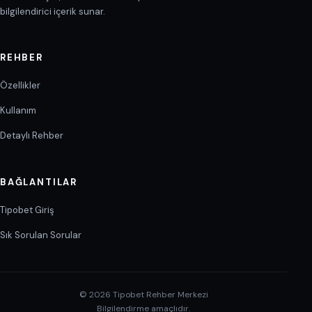
bilgilendirici içerik sunar.
REHBER
Özellikler
Kullanım
Detaylı Rehber
BAĞLANTILAR
Tipobet Giriş
Sık Sorulan Sorular
© 2026 Tipobet Rehber Merkezi
Bilgilendirme amaçlıdır.