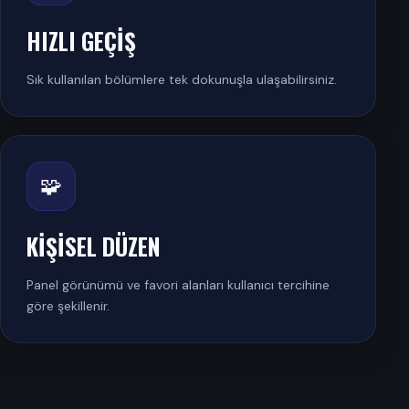
HIZLI GEÇIŞ
Sık kullanılan bölümlere tek dokunuşla ulaşabilirsiniz.
🧩
KIŞISEL DÜZEN
Panel görünümü ve favori alanları kullanıcı tercihine
göre şekillenir.