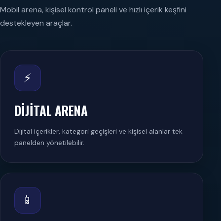
Mobil arena, kişisel kontrol paneli ve hızlı içerik keşfini
destekleyen araçlar.
⚡
DIJITAL ARENA
Dijital içerikler, kategori geçişleri ve kişisel alanlar tek
panelden yönetilebilir.
📱