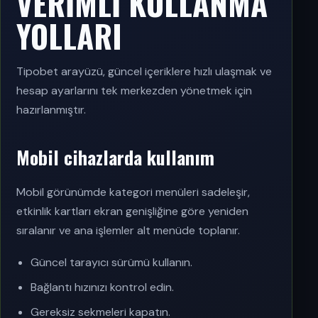
VERIMLI KULLANMA
YOLLARI
Tipobet arayüzü, güncel içeriklere hızlı ulaşmak ve
hesap ayarlarını tek merkezden yönetmek için
hazırlanmıştır.
Mobil cihazlarda kullanım
Mobil görünümde kategori menüleri sadeleşir,
etkinlik kartları ekran genişliğine göre yeniden
sıralanır ve ana işlemler alt menüde toplanır.
Güncel tarayıcı sürümü kullanın.
Bağlantı hızınızı kontrol edin.
Gereksiz sekmeleri kapatın.