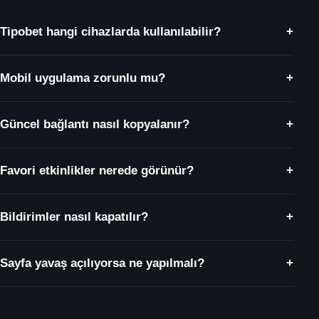
Tipobet hangi cihazlarda kullanılabilir?
+
Güncel masaüstü ve mobil tarayıcılarda
Mobil uygulama zorunlu mu?
+
kullanılabilir.
Hayır, tarayıcı üzerinden de erişim sağlanabilir.
Güncel bağlantı nasıl kopyalanır?
+
Üst bölümdeki kopyala düğmesini kullanabilirsiniz.
Favori etkinlikler nerede görünür?
+
Hesap panelindeki favoriler bölümünde
Bildirimler nasıl kapatılır?
+
görüntülenir.
Profil alanındaki bildirim tercihleri bölümünden
Sayfa yavaş açılıyorsa ne yapılmalı?
+
kapatılabilir.
Bağlantı hızını kontrol edin ve tarayıcı önbelleğini
temizleyin.