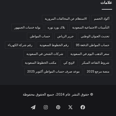
علامات
أكواد الخصم
الاستعلام عن المخالفات المرورية
التأمينات الاجتماعية السعودية
بلاك بورد نوره
بوابة خدمات الجمهور
تحديث العنوان الوطني
جرير الرياض
حساب المواطن
حساب المواطن الدفعة 95
رقم الخطوط السعودية
رقم شركة الكهرباء
سعر الذهب اليوم في السعودية
شركات الشحن في السعودية
شروط التقاعد المبكر
لاونج كي
مكتب الخطوط السعودية
منصة مرجع 2025
موعد صرف حساب المواطن أكتوبر 2025
© حقوق النشر عام 2024، جميع الحقوق محفوظة
فيسبوك
‫X
بينتيريست
انستقرام
تيلقرام