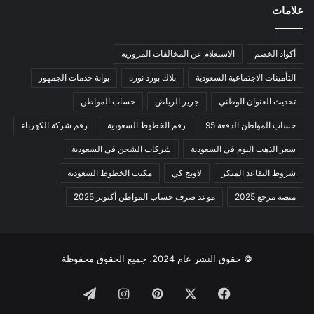
علامات
أكواد الخصم
الاستعلام عن المخالفات المرورية
التأمينات الاجتماعية السعودية
بلاك بورد نوره
بوابة خدمات الجمهور
تحديث العنوان الوطني
جرير الرياض
حساب المواطن
حساب المواطن الدفعة 95
رقم الخطوط السعودية
رقم شركة الكهرباء
سعر الذهب اليوم في السعودية
شركات الشحن في السعودية
شروط التقاعد المبكر
لاونج كي
مكتب الخطوط السعودية
منصة مرجع 2025
موعد صرف حساب المواطن أكتوبر 2025
© حقوق النشر عام 2024، جميع الحقوق محفوظة
فيسبوك
‫X
بينتيريست
انستقرام
تيلقرام