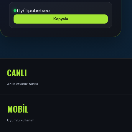
t.ly/Tipobetseo
Kopyala
CANLI
Anlık etkinlik takibi
MOBIL
Uyumlu kullanım