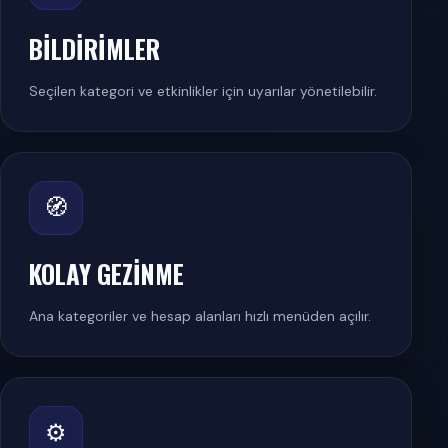
BILDIRIMLER
Seçilen kategori ve etkinlikler için uyarılar yönetilebilir.
🧭
KOLAY GEZINME
Ana kategoriler ve hesap alanları hızlı menüden açılır.
⚙️