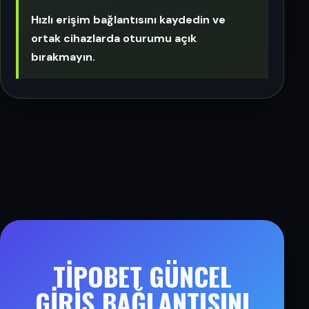
Hızlı erişim bağlantısını kaydedin ve
ortak cihazlarda oturumu açık
bırakmayın.
TIPOBET GÜNCEL
GIRIŞ BAĞLANTISINI