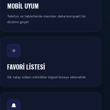
MOBIL UYUM
Telefon ve tabletlerde menüler daha kompakt bir
düzene geçer.
⭐
FAVORI LISTESI
Sık takip edilen etkinlikler kişisel listeye eklenebilir.
🔔