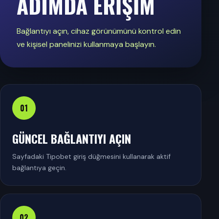
ADIMDA ERIŞIM
Bağlantıyı açın, cihaz görünümünü kontrol edin
ve kişisel panelinizi kullanmaya başlayın.
01
GÜNCEL BAĞLANTIYI AÇIN
Sayfadaki Tipobet giriş düğmesini kullanarak aktif
bağlantıya geçin.
02