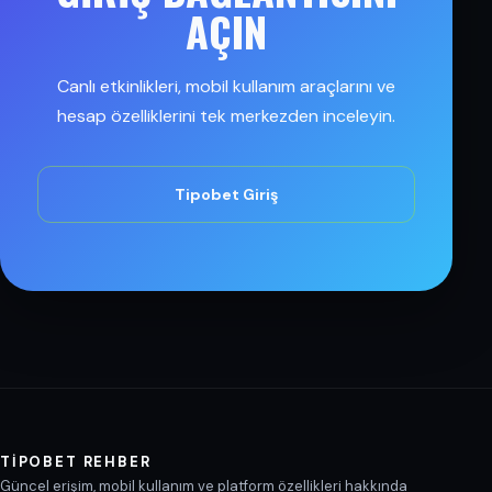
AÇIN
Canlı etkinlikleri, mobil kullanım araçlarını ve
hesap özelliklerini tek merkezden inceleyin.
Tipobet Giriş
TIPOBET REHBER
Güncel erişim, mobil kullanım ve platform özellikleri hakkında