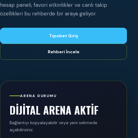
hesap paneli, favori etkinlikler ve canlı takip
özellikleri bu rehberde bir araya geliyor.
Tipobet Giriş
Rehberi İncele
ARENA DURUMU
DIJITAL ARENA AKTIF
Bağlantıyı kopyalayabilir veya yeni sekmede
açabilirsiniz.