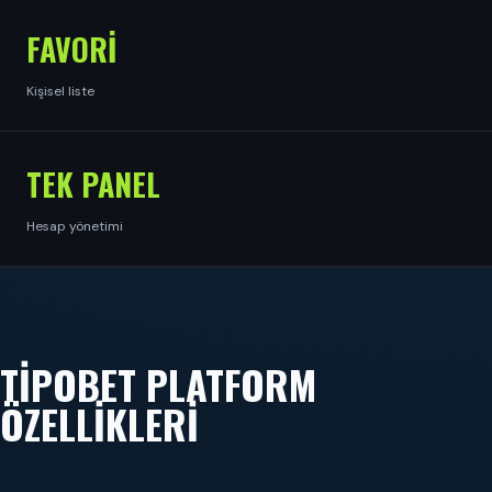
FAVORI
Kişisel liste
TEK PANEL
Hesap yönetimi
TIPOBET PLATFORM
ÖZELLIKLERI