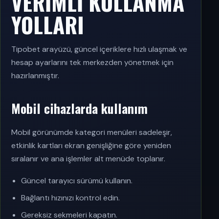
VERIMLI KULLANMA
YOLLARI
Tipobet arayüzü, güncel içeriklere hızlı ulaşmak ve
hesap ayarlarını tek merkezden yönetmek için
hazırlanmıştır.
Mobil cihazlarda kullanım
Mobil görünümde kategori menüleri sadeleşir,
etkinlik kartları ekran genişliğine göre yeniden
sıralanır ve ana işlemler alt menüde toplanır.
Güncel tarayıcı sürümü kullanın.
Bağlantı hızınızı kontrol edin.
Gereksiz sekmeleri kapatın.