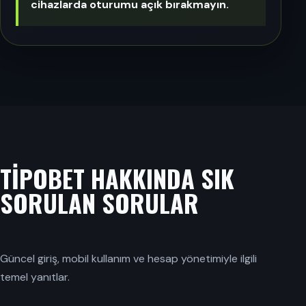
cihazlarda oturumu açık bırakmayın.
TIPOBET HAKKINDA SIK
SORULAN SORULAR
Güncel giriş, mobil kullanım ve hesap yönetimiyle ilgili
temel yanıtlar.