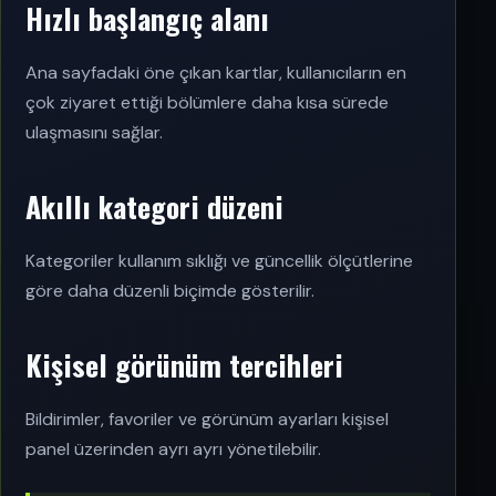
Hızlı başlangıç alanı
Ana sayfadaki öne çıkan kartlar, kullanıcıların en
çok ziyaret ettiği bölümlere daha kısa sürede
ulaşmasını sağlar.
Akıllı kategori düzeni
Kategoriler kullanım sıklığı ve güncellik ölçütlerine
göre daha düzenli biçimde gösterilir.
Kişisel görünüm tercihleri
Bildirimler, favoriler ve görünüm ayarları kişisel
panel üzerinden ayrı ayrı yönetilebilir.