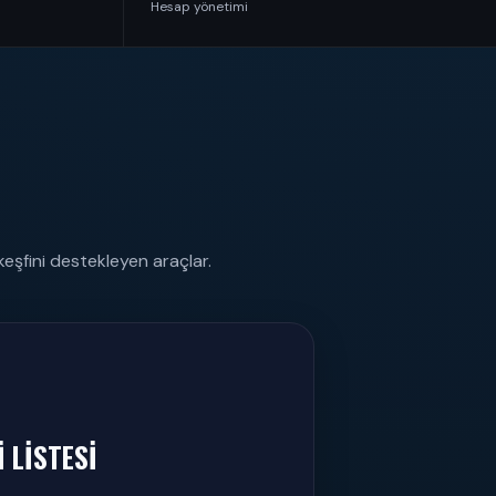
Hesap yönetimi
 keşfini destekleyen araçlar.
 LISTESI