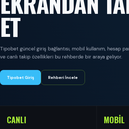
EKRANDAN TA
ET
Tipobet güncel giriş bağlantısı, mobil kullanım, hesap pane
ve canlı takip özellikleri bu rehberde bir araya geliyor.
Tipobet Giriş
Rehberi İncele
CANLI
MOBIL