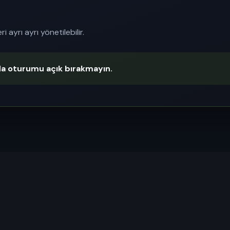
 ayrı ayrı yönetilebilir.
rda oturumu açık bırakmayın.