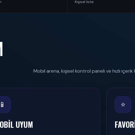
m
Kişisel liste
M
Mobil arena, kişisel kontrol paneli ve hızlı içerik
📱
⭐
OBIL UYUM
FAVORI