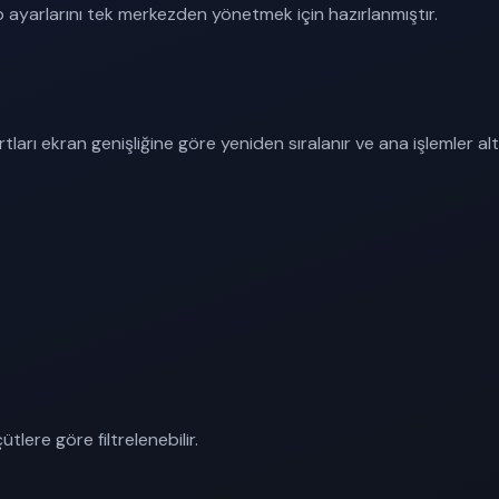
p ayarlarını tek merkezden yönetmek için hazırlanmıştır.
tları ekran genişliğine göre yeniden sıralanır ve ana işlemler a
ütlere göre filtrelenebilir.