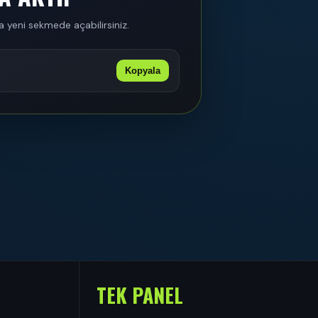
a yeni sekmede açabilirsiniz.
Kopyala
TEK PANEL