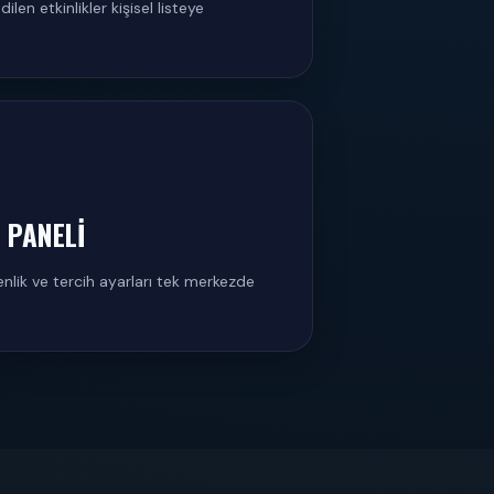
dilen etkinlikler kişisel listeye
 PANELI
venlik ve tercih ayarları tek merkezde