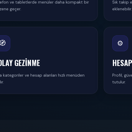
lefon ve tabletlerde menüler daha kompakt bir
Sık takip e
zene geçer.
eklenebilir.
🧭
⚙️
OLAY GEZINME
HESAP
a kategoriler ve hesap alanları hızlı menüden
Profil, gü
ır.
tutulur.