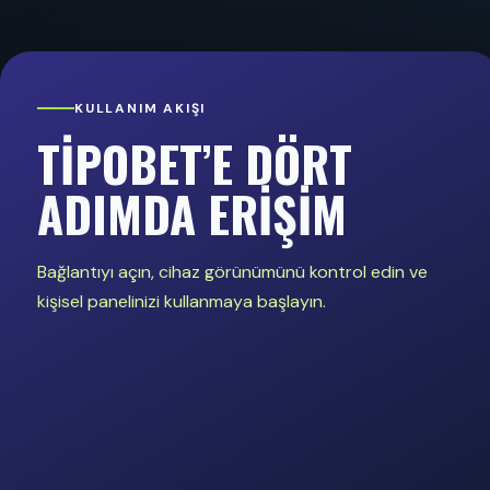
KULLANIM AKIŞI
TIPOBET’E DÖRT
ADIMDA ERIŞIM
Bağlantıyı açın, cihaz görünümünü kontrol edin ve
kişisel panelinizi kullanmaya başlayın.