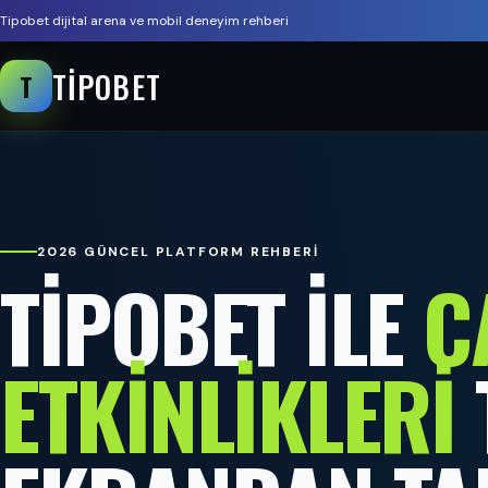
Tipobet dijital arena ve mobil deneyim rehberi
TIPOBET
T
2026 GÜNCEL PLATFORM REHBERI
TIPOBET ILE
C
ETKINLIKLERI