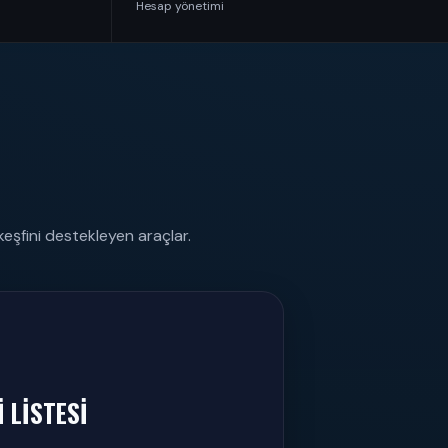
Hesap yönetimi
 keşfini destekleyen araçlar.
 LISTESI