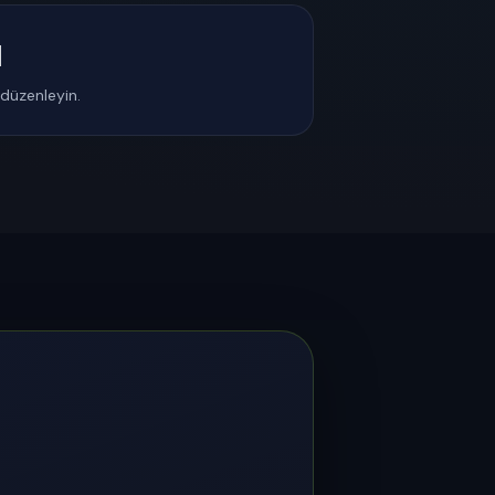
N
 düzenleyin.