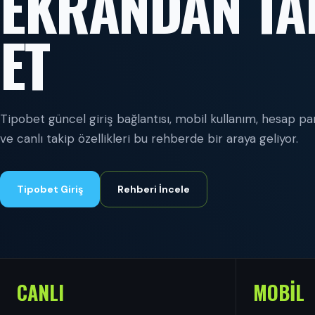
EKRANDAN TA
ET
Tipobet güncel giriş bağlantısı, mobil kullanım, hesap pane
ve canlı takip özellikleri bu rehberde bir araya geliyor.
Tipobet Giriş
Rehberi İncele
CANLI
MOBIL