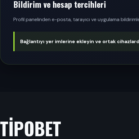
Bildirim ve hesap tercihleri
Profil panelinden e-posta, tarayıcı ve uygulama bildirimleri
Bağlantıyı yer imlerine ekleyin ve ortak cihazla
TIPOBET