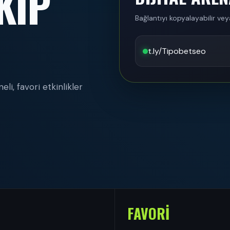
KIP
Bağlantıyı kopyalayabilir vey
t.ly/Tipobetseo
li, favori etkinlikler
FAVORI