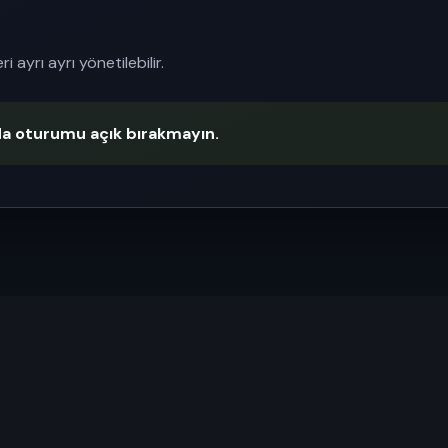
 ayrı ayrı yönetilebilir.
rda oturumu açık bırakmayın.