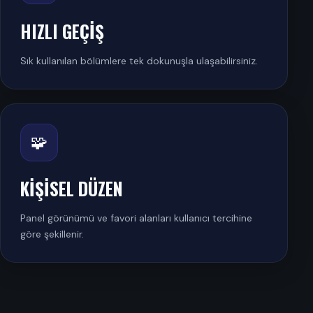
HIZLI GEÇIŞ
Sık kullanılan bölümlere tek dokunuşla ulaşabilirsiniz.
🧩
KIŞISEL DÜZEN
Panel görünümü ve favori alanları kullanıcı tercihine
göre şekillenir.