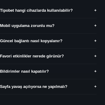
Tipobet hangi cihazlarda kullanılabilir?
+
Güncel masaüstü ve mobil tarayıcılarda
Mobil uygulama zorunlu mu?
+
kullanılabilir.
Hayır, tarayıcı üzerinden de erişim sağlanabilir.
Güncel bağlantı nasıl kopyalanır?
+
Üst bölümdeki kopyala düğmesini kullanabilirsiniz.
Favori etkinlikler nerede görünür?
+
Hesap panelindeki favoriler bölümünde
Bildirimler nasıl kapatılır?
+
görüntülenir.
Profil alanındaki bildirim tercihleri bölümünden
Sayfa yavaş açılıyorsa ne yapılmalı?
+
kapatılabilir.
Bağlantı hızını kontrol edin ve tarayıcı önbelleğini
temizleyin.