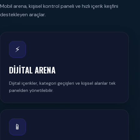
Mobil arena, kişisel kontrol paneli ve hızlı içerik keşfini
destekleyen araçlar.
⚡
DIJITAL ARENA
Dijital içerikler, kategori geçişleri ve kişisel alanlar tek
panelden yönetilebilir.
📱