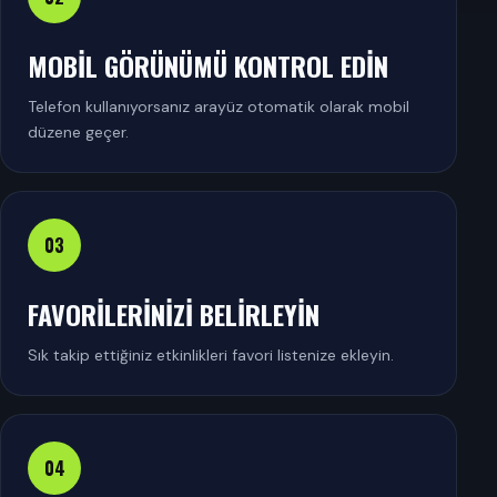
MOBIL GÖRÜNÜMÜ KONTROL EDIN
Telefon kullanıyorsanız arayüz otomatik olarak mobil
düzene geçer.
03
FAVORILERINIZI BELIRLEYIN
Sık takip ettiğiniz etkinlikleri favori listenize ekleyin.
04