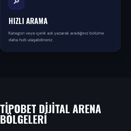
🔎
HIZLI ARAMA
Kategori veya içerik adı yazarak aradığınız bölüme
daha hızlı ulaşabilirsiniz.
TIPOBET DIJITAL ARENA
BÖLGELERI