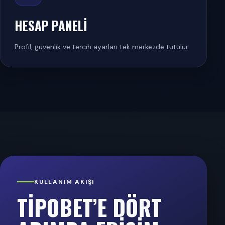
HESAP PANELI
Profil, güvenlik ve tercih ayarları tek merkezde tutulur.
KULLANIM AKIŞI
TIPOBET’E DÖRT