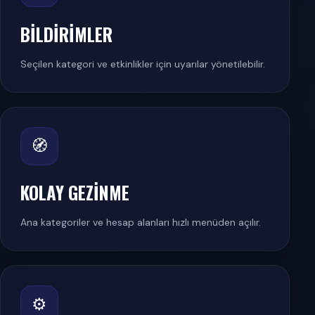
BILDIRIMLER
Seçilen kategori ve etkinlikler için uyarılar yönetilebilir.
🧭
KOLAY GEZINME
Ana kategoriler ve hesap alanları hızlı menüden açılır.
⚙️