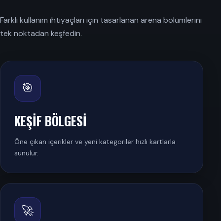
Farklı kullanım ihtiyaçları için tasarlanan arena bölümlerini
tek noktadan keşfedin.
🎯
KEŞIF BÖLGESI
Öne çıkan içerikler ve yeni kategoriler hızlı kartlarla
sunulur.
🚀