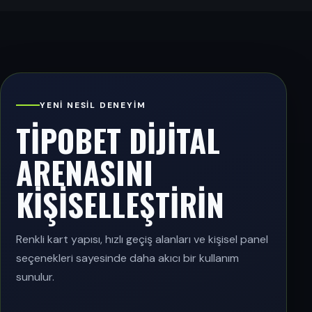
YENI NESIL DENEYIM
TIPOBET DIJITAL
ARENASINI
KIŞISELLEŞTIRIN
Renkli kart yapısı, hızlı geçiş alanları ve kişisel panel
seçenekleri sayesinde daha akıcı bir kullanım
sunulur.