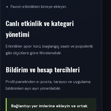
Favori etkinlikleri listeye ekleyin.
Canlı etkinlik ve kategori
yönetimi
Etkinlikler spor türü, başlangıç saati ve popülerlik
gibi ölçütlere göre filtrelenebilir.
Bildirim ve hesap tercihleri
Profil panelinden e-posta, tarayıcı ve uygulama
bildirimleri ayrı ayrı yönetilebilir.
Bağlantıyı yer imlerine ekleyin ve ortak