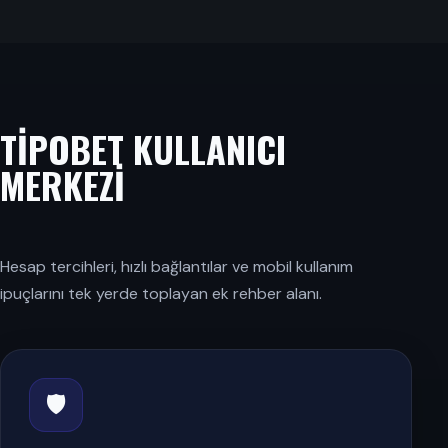
TIPOBET KULLANICI
MERKEZI
Hesap tercihleri, hızlı bağlantılar ve mobil kullanım
ipuçlarını tek yerde toplayan ek rehber alanı.
🛡️