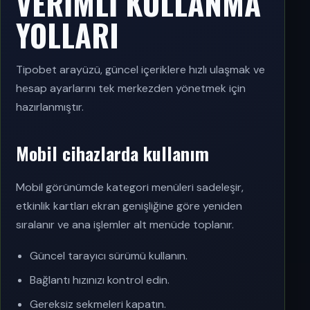
VERIMLI KULLANMA
YOLLARI
Tipobet arayüzü, güncel içeriklere hızlı ulaşmak ve
hesap ayarlarını tek merkezden yönetmek için
hazırlanmıştır.
Mobil cihazlarda kullanım
Mobil görünümde kategori menüleri sadeleşir,
etkinlik kartları ekran genişliğine göre yeniden
sıralanır ve ana işlemler alt menüde toplanır.
Güncel tarayıcı sürümü kullanın.
Bağlantı hızınızı kontrol edin.
Gereksiz sekmeleri kapatın.