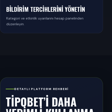
BILDIRIM TERCIHLERINI YÖNETIN
Kategori ve etkinlik uyarılarını hesap panelinden
düzenleyin.
DETAYLI PLATFORM REHBERI
TIPOBET’I DAHA