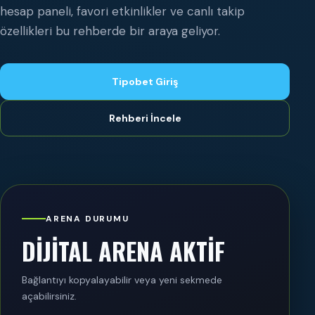
hesap paneli, favori etkinlikler ve canlı takip
özellikleri bu rehberde bir araya geliyor.
Tipobet Giriş
Rehberi İncele
ARENA DURUMU
DIJITAL ARENA AKTIF
Bağlantıyı kopyalayabilir veya yeni sekmede
açabilirsiniz.