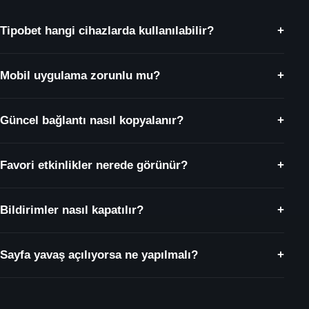
Tipobet hangi cihazlarda kullanılabilir?
+
Güncel masaüstü ve mobil tarayıcılarda
Mobil uygulama zorunlu mu?
+
kullanılabilir.
Hayır, tarayıcı üzerinden de erişim sağlanabilir.
Güncel bağlantı nasıl kopyalanır?
+
Üst bölümdeki kopyala düğmesini kullanabilirsiniz.
Favori etkinlikler nerede görünür?
+
Hesap panelindeki favoriler bölümünde
Bildirimler nasıl kapatılır?
+
görüntülenir.
Profil alanındaki bildirim tercihleri bölümünden
Sayfa yavaş açılıyorsa ne yapılmalı?
+
kapatılabilir.
Bağlantı hızını kontrol edin ve tarayıcı önbelleğini
temizleyin.