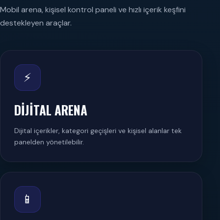
Mobil arena, kişisel kontrol paneli ve hızlı içerik keşfini
destekleyen araçlar.
⚡
DIJITAL ARENA
Dijital içerikler, kategori geçişleri ve kişisel alanlar tek
panelden yönetilebilir.
📱