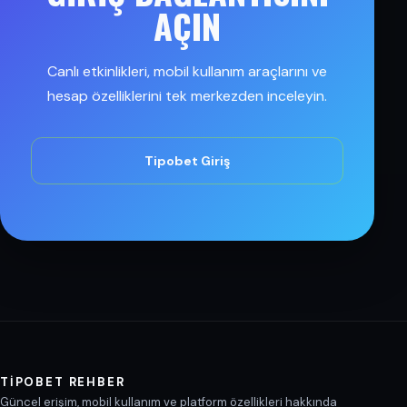
AÇIN
Canlı etkinlikleri, mobil kullanım araçlarını ve
hesap özelliklerini tek merkezden inceleyin.
Tipobet Giriş
TIPOBET REHBER
Güncel erişim, mobil kullanım ve platform özellikleri hakkında