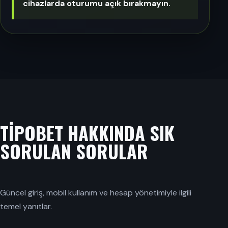
cihazlarda oturumu açık bırakmayın.
TIPOBET HAKKINDA SIK
SORULAN SORULAR
Güncel giriş, mobil kullanım ve hesap yönetimiyle ilgili
temel yanıtlar.