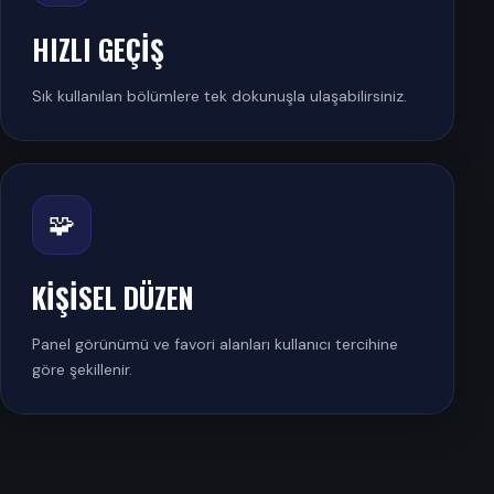
HIZLI GEÇIŞ
Sık kullanılan bölümlere tek dokunuşla ulaşabilirsiniz.
🧩
KIŞISEL DÜZEN
Panel görünümü ve favori alanları kullanıcı tercihine
göre şekillenir.