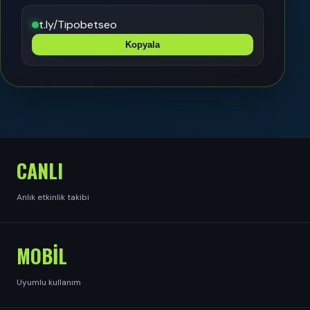
t.ly/Tipobetseo
Kopyala
CANLI
Anlık etkinlik takibi
MOBIL
Uyumlu kullanım