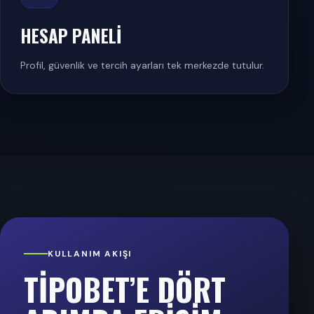
HESAP PANELI
Profil, güvenlik ve tercih ayarları tek merkezde tutulur.
KULLANIM AKIŞI
TIPOBET’E DÖRT