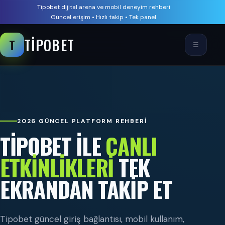
Tipobet dijital arena ve mobil deneyim rehberi
Güncel erişim • Hızlı takip • Tek panel
TIPOBET
T
☰
2026 GÜNCEL PLATFORM REHBERI
TIPOBET ILE
CANLI
ETKINLIKLERI
TEK
EKRANDAN TAKIP ET
Tipobet güncel giriş bağlantısı, mobil kullanım,