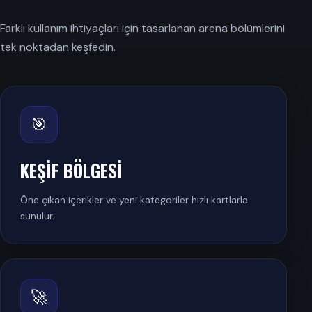
Farklı kullanım ihtiyaçları için tasarlanan arena bölümlerini
tek noktadan keşfedin.
🎯
KEŞIF BÖLGESI
Öne çıkan içerikler ve yeni kategoriler hızlı kartlarla
sunulur.
🚀