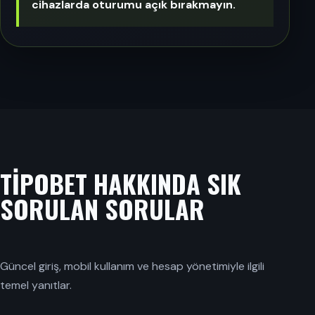
cihazlarda oturumu açık bırakmayın.
TIPOBET HAKKINDA SIK
SORULAN SORULAR
Güncel giriş, mobil kullanım ve hesap yönetimiyle ilgili
temel yanıtlar.