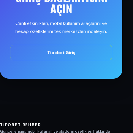
AÇIN
Canlı etkinlikleri, mobil kullanım araçlarını ve
hesap özelliklerini tek merkezden inceleyin.
Tipobet Giriş
TIPOBET REHBER
Güncel erişim, mobil kullanım ve platform özellikleri hakkında