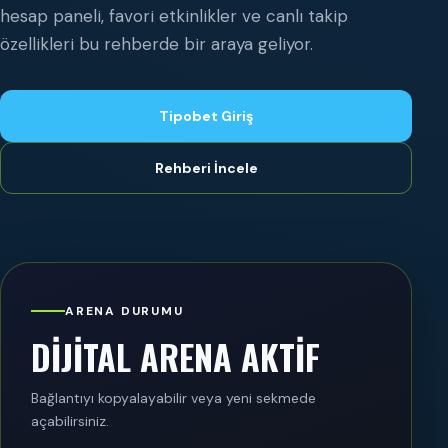
hesap paneli, favori etkinlikler ve canlı takip
özellikleri bu rehberde bir araya geliyor.
Tipobet Giriş
Rehberi İncele
ARENA DURUMU
DIJITAL ARENA AKTIF
Bağlantıyı kopyalayabilir veya yeni sekmede
açabilirsiniz.