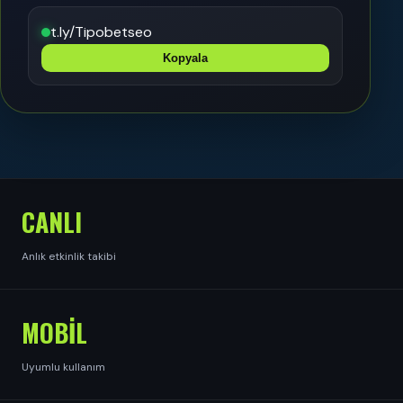
t.ly/Tipobetseo
Kopyala
CANLI
Anlık etkinlik takibi
MOBIL
Uyumlu kullanım