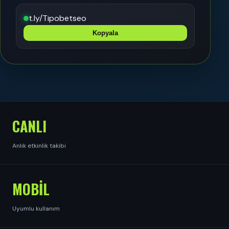
t.ly/Tipobetseo
Kopyala
CANLI
Anlık etkinlik takibi
MOBIL
Uyumlu kullanım