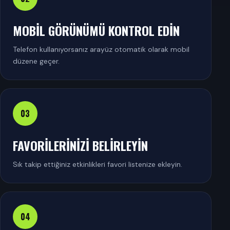
MOBIL GÖRÜNÜMÜ KONTROL EDIN
Telefon kullanıyorsanız arayüz otomatik olarak mobil
düzene geçer.
03
FAVORILERINIZI BELIRLEYIN
Sık takip ettiğiniz etkinlikleri favori listenize ekleyin.
04