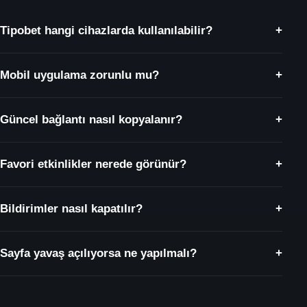
Tipobet hangi cihazlarda kullanılabilir?
+
Güncel masaüstü ve mobil tarayıcılarda
Mobil uygulama zorunlu mu?
+
kullanılabilir.
Hayır, tarayıcı üzerinden de erişim sağlanabilir.
Güncel bağlantı nasıl kopyalanır?
+
Üst bölümdeki kopyala düğmesini kullanabilirsiniz.
Favori etkinlikler nerede görünür?
+
Hesap panelindeki favoriler bölümünde
Bildirimler nasıl kapatılır?
+
görüntülenir.
Profil alanındaki bildirim tercihleri bölümünden
Sayfa yavaş açılıyorsa ne yapılmalı?
+
kapatılabilir.
Bağlantı hızını kontrol edin ve tarayıcı önbelleğini
temizleyin.