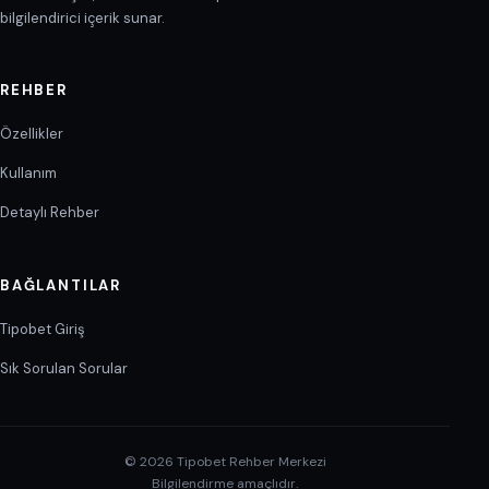
bilgilendirici içerik sunar.
REHBER
Özellikler
Kullanım
Detaylı Rehber
BAĞLANTILAR
Tipobet Giriş
Sık Sorulan Sorular
© 2026 Tipobet Rehber Merkezi
Bilgilendirme amaçlıdır.