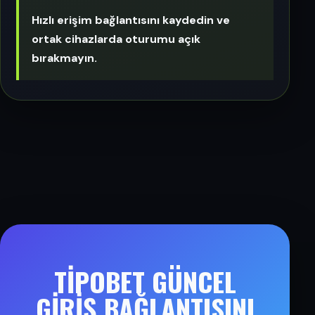
Hızlı erişim bağlantısını kaydedin ve
ortak cihazlarda oturumu açık
bırakmayın.
TIPOBET GÜNCEL
GIRIŞ BAĞLANTISINI