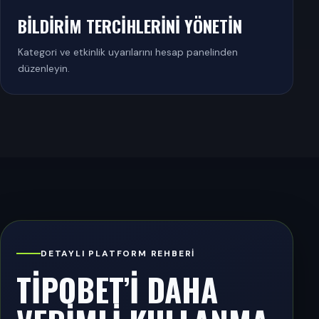
BILDIRIM TERCIHLERINI YÖNETIN
Kategori ve etkinlik uyarılarını hesap panelinden
düzenleyin.
DETAYLI PLATFORM REHBERI
TIPOBET’I DAHA