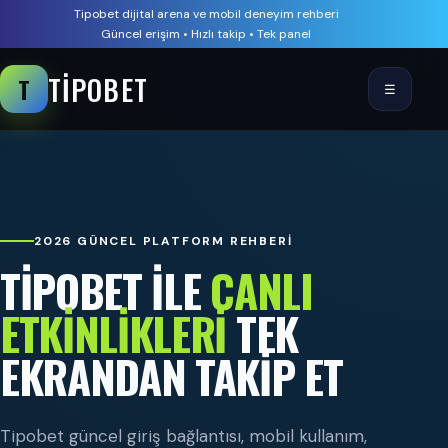
Tipobet dijital arena ve mobil deneyim rehberi
Güncel erişim • Hızlı takip • Tek panel
TIPOBET
T
☰
2026 GÜNCEL PLATFORM REHBERI
TIPOBET ILE
CANLI
ETKINLIKLERI
TEK
EKRANDAN TAKIP ET
Tipobet güncel giriş bağlantısı, mobil kullanım,