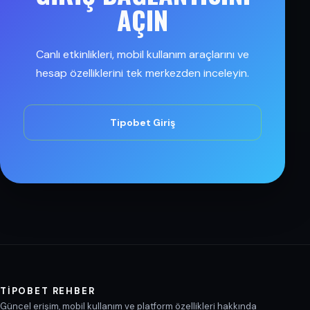
AÇIN
Canlı etkinlikleri, mobil kullanım araçlarını ve
hesap özelliklerini tek merkezden inceleyin.
Tipobet Giriş
TIPOBET REHBER
Güncel erişim, mobil kullanım ve platform özellikleri hakkında