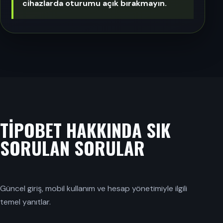
cihazlarda oturumu açık bırakmayın.
TIPOBET HAKKINDA SIK
SORULAN SORULAR
Güncel giriş, mobil kullanım ve hesap yönetimiyle ilgili
temel yanıtlar.