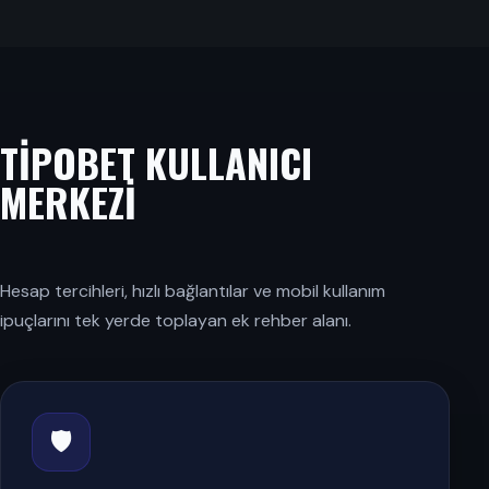
TIPOBET KULLANICI
MERKEZI
Hesap tercihleri, hızlı bağlantılar ve mobil kullanım
ipuçlarını tek yerde toplayan ek rehber alanı.
🛡️