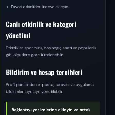
Favori etkinlikleri listeye ekleyin.
Canlı etkinlik ve kategori
yönetimi
Etkinlikler spor türü, başlangıç saati ve popülerlik
gibi ölçütlere göre filtrelenebilir.
Bildirim ve hesap tercihleri
Profil panelinden e-posta, tarayıcı ve uygulama
bildirimleri ayrı ayrı yönetilebilir.
Bağlantıyı yer imlerine ekleyin ve ortak