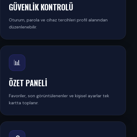
GÜVENLIK KONTROLÜ
Oturum, parola ve cihaz tercihleri profil alanından
düzenlenebilir.
📊
ÖZET PANELI
Favoriler, son görüntülenenler ve kişisel ayarlar tek
kartta toplanır.