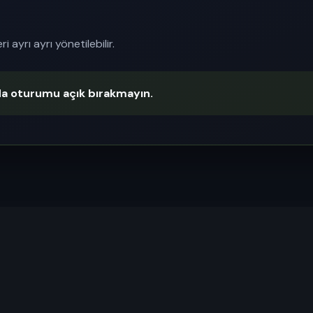
 ayrı ayrı yönetilebilir.
rda oturumu açık bırakmayın.