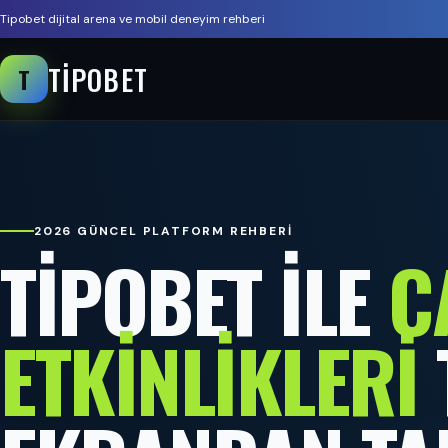
Tipobet dijital arena ve mobil deneyim rehberi
TIPOBET
T
2026 GÜNCEL PLATFORM REHBERI
TIPOBET ILE
C
ETKINLIKLERI