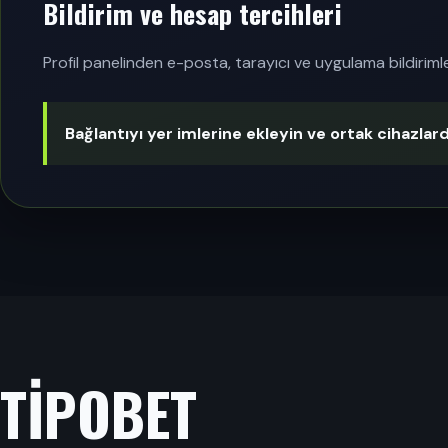
Bildirim ve hesap tercihleri
Profil panelinden e-posta, tarayıcı ve uygulama bildirimleri
Bağlantıyı yer imlerine ekleyin ve ortak cihazla
TIPOBET