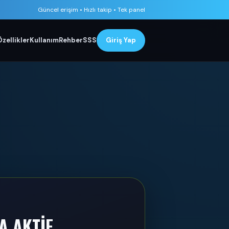
Güncel erişim • Hızlı takip • Tek panel
Özellikler
Kullanım
Rehber
SSS
Giriş Yap
A AKTIF