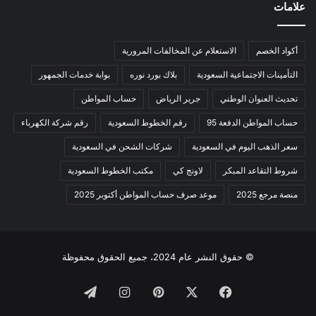
علامات
أكواد الخصم
الاستعلام عن المخالفات المرورية
التأمينات الاجتماعية السعودية
بلاك بورد نوره
بوابة خدمات الجمهور
تحديث العنوان الوطني
جرير الرياض
حساب المواطن
حساب المواطن الدفعة 95
رقم الخطوط السعودية
رقم شركة الكهرباء
سعر الذهب اليوم في السعودية
شركات الشحن في السعودية
شروط التقاعد المبكر
لاونج كي
مكتب الخطوط السعودية
منصة مرجع 2025
موعد صرف حساب المواطن أكتوبر 2025
© حقوق النشر عام 2024، جميع الحقوق محفوظة
فيسبوك
‫X
بينتيريست
انستقرام
تيلقرام