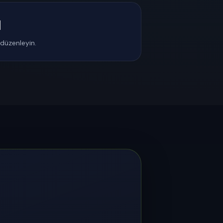
N
 düzenleyin.