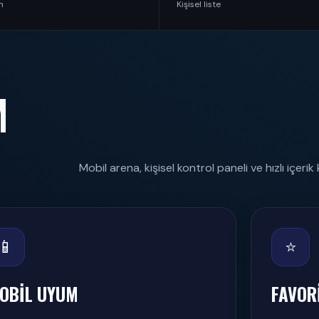
m
Kişisel liste
M
Mobil arena, kişisel kontrol paneli ve hızlı içerik
📱
⭐
OBIL UYUM
FAVORI