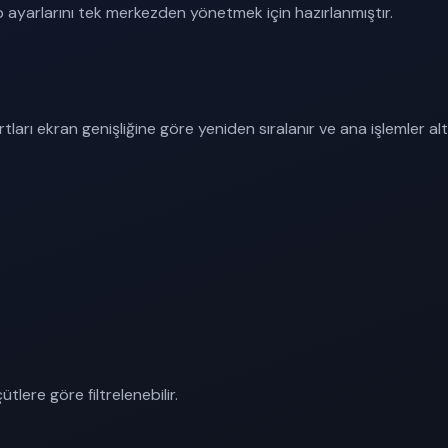
p ayarlarını tek merkezden yönetmek için hazırlanmıştır.
tları ekran genişliğine göre yeniden sıralanır ve ana işlemler a
ütlere göre filtrelenebilir.