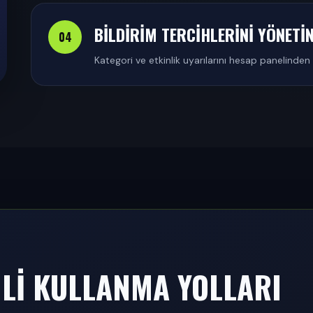
BILDIRIM TERCIHLERINI YÖNETI
04
Kategori ve etkinlik uyarılarını hesap panelinden
MLI KULLANMA YOLLARI