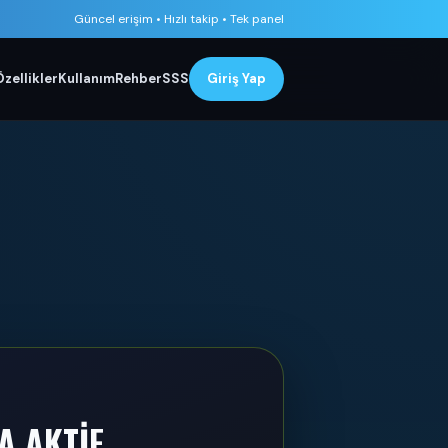
Güncel erişim • Hızlı takip • Tek panel
Özellikler
Kullanım
Rehber
SSS
Giriş Yap
A AKTIF