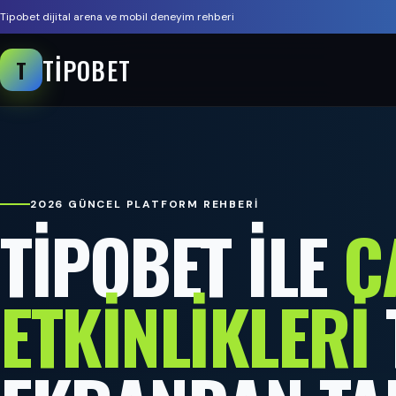
Tipobet dijital arena ve mobil deneyim rehberi
TIPOBET
T
2026 GÜNCEL PLATFORM REHBERI
TIPOBET ILE
C
ETKINLIKLERI