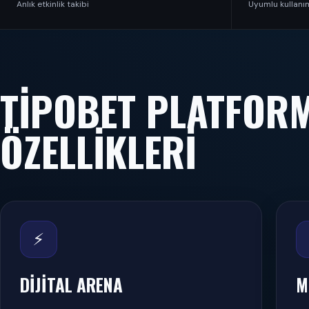
Anlık etkinlik takibi
Uyumlu kullanı
TIPOBET PLATFOR
ÖZELLIKLERI
⚡
DIJITAL ARENA
M