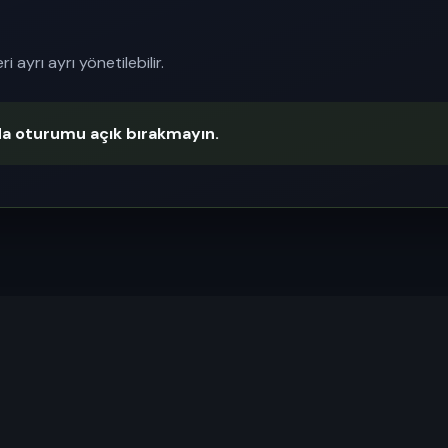
 ayrı ayrı yönetilebilir.
rda oturumu açık bırakmayın.