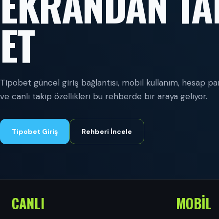
EKRANDAN TA
ET
Tipobet güncel giriş bağlantısı, mobil kullanım, hesap pane
ve canlı takip özellikleri bu rehberde bir araya geliyor.
Tipobet Giriş
Rehberi İncele
CANLI
MOBIL