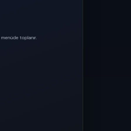
lt menüde toplanır.