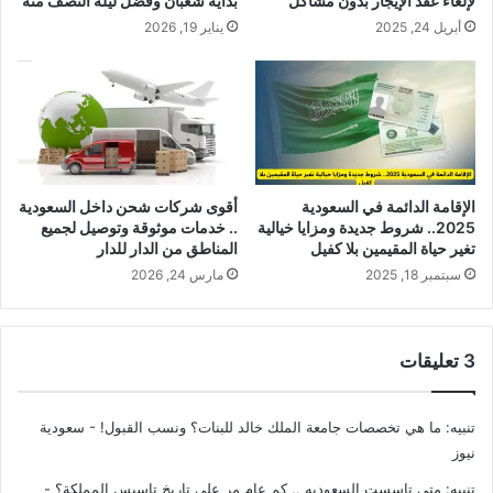
لإلغاء عقد الإيجار بدون مشاكل
بداية شعبان وفضل ليلة النصف منه
أبريل 24, 2025
يناير 19, 2026
الإقامة الدائمة في السعودية
أقوى شركات شحن داخل السعودية
2025.. شروط جديدة ومزايا خيالية
.. خدمات موثوقة وتوصيل لجميع
تغير حياة المقيمين بلا كفيل
المناطق من الدار للدار
سبتمبر 18, 2025
مارس 24, 2026
‫3 تعليقات
تنبيه:
ما هي تخصصات جامعة الملك خالد للبنات؟ ونسب القبول! - سعودية
نيوز
تنبيه:
متى تاسست السعوديه .. كم عام مر على تاريخ تاسيس المملكة؟ -