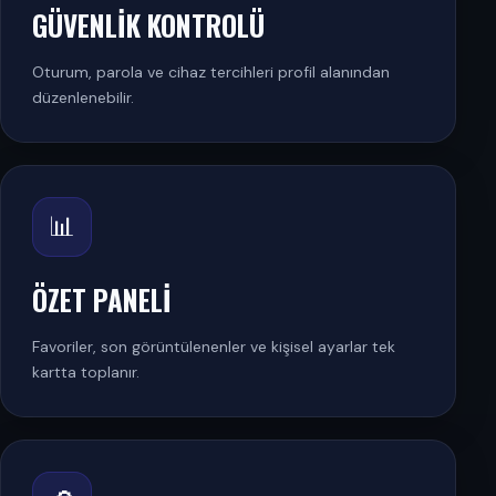
GÜVENLIK KONTROLÜ
Oturum, parola ve cihaz tercihleri profil alanından
düzenlenebilir.
📊
ÖZET PANELI
Favoriler, son görüntülenenler ve kişisel ayarlar tek
kartta toplanır.