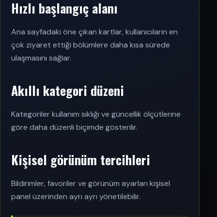
Hızlı başlangıç alanı
Ana sayfadaki öne çıkan kartlar, kullanıcıların en
çok ziyaret ettiği bölümlere daha kısa sürede
ulaşmasını sağlar.
Akıllı kategori düzeni
Kategoriler kullanım sıklığı ve güncellik ölçütlerine
göre daha düzenli biçimde gösterilir.
Kişisel görünüm tercihleri
Bildirimler, favoriler ve görünüm ayarları kişisel
panel üzerinden ayrı ayrı yönetilebilir.