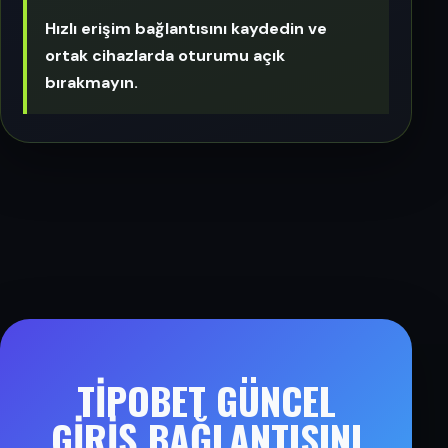
Hızlı erişim bağlantısını kaydedin ve
ortak cihazlarda oturumu açık
bırakmayın.
TIPOBET GÜNCEL
GIRIŞ BAĞLANTISINI