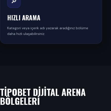
🔎
HIZLI ARAMA
Kategori veya içerik adı yazarak aradığınız bölüme
daha hızlı ulaşabilirsiniz.
TIPOBET DIJITAL ARENA
BÖLGELERI