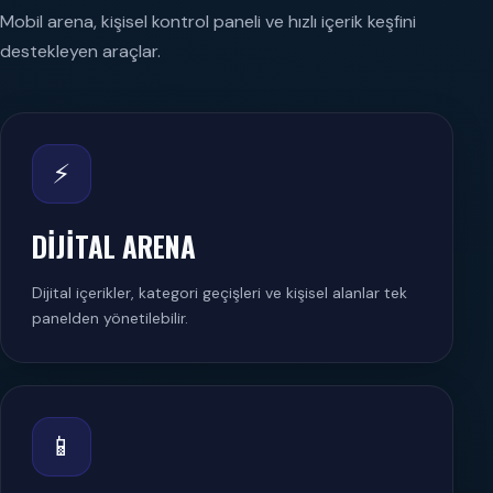
Mobil arena, kişisel kontrol paneli ve hızlı içerik keşfini
destekleyen araçlar.
⚡
DIJITAL ARENA
Dijital içerikler, kategori geçişleri ve kişisel alanlar tek
panelden yönetilebilir.
📱