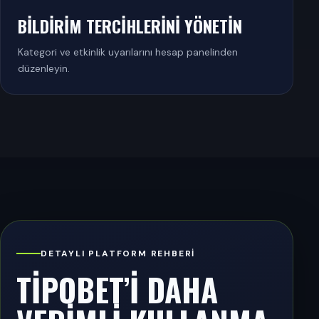
BILDIRIM TERCIHLERINI YÖNETIN
Kategori ve etkinlik uyarılarını hesap panelinden
düzenleyin.
DETAYLI PLATFORM REHBERI
TIPOBET’I DAHA