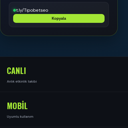
t.ly/Tipobetseo
Kopyala
CANLI
Anlık etkinlik takibi
MOBIL
Uyumlu kullanım