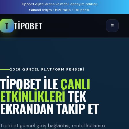
Tipobet dijital arena ve mobil deneyim rehberi
Güncel erişim • Hızlı takip • Tek panel
TIPOBET
T
☰
2026 GÜNCEL PLATFORM REHBERI
TIPOBET ILE
CANLI
ETKINLIKLERI
TEK
EKRANDAN TAKIP ET
Tipobet güncel giriş bağlantısı, mobil kullanım,