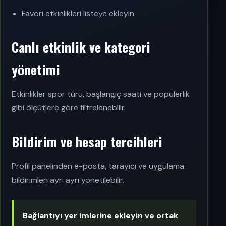
Favori etkinlikleri listeye ekleyin.
Canlı etkinlik ve kategori
yönetimi
Etkinlikler spor türü, başlangıç saati ve popülerlik
gibi ölçütlere göre filtrelenebilir.
Bildirim ve hesap tercihleri
Profil panelinden e-posta, tarayıcı ve uygulama
bildirimleri ayrı ayrı yönetilebilir.
Bağlantıyı yer imlerine ekleyin ve ortak