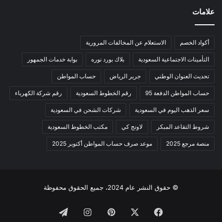
علامات
أكواد الخصم
الاستعلام عن المخالفات المرورية
التأمينات الاجتماعية السعودية
بلاك بورد نوره
بوابة خدمات الجمهور
تحديث العنوان الوطني
جرير الرياض
حساب المواطن
حساب المواطن الدفعة 95
رقم الخطوط السعودية
رقم شركة الكهرباء
سعر الذهب اليوم في السعودية
شركات الشحن في السعودية
شروط التقاعد المبكر
لاونج كي
مكتب الخطوط السعودية
منصة مرجع 2025
موعد صرف حساب المواطن أكتوبر 2025
© حقوق النشر عام 2024، جميع الحقوق محفوظة
فيسبوك
‫X
بينتيريست
انستقرام
تيلقرام