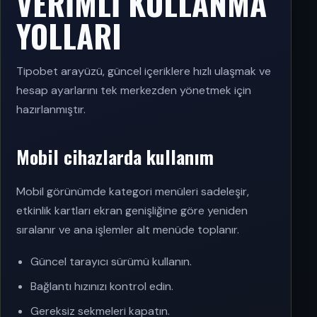
VERIMLI KULLANMA
YOLLARI
Tipobet arayüzü, güncel içeriklere hızlı ulaşmak ve
hesap ayarlarını tek merkezden yönetmek için
hazırlanmıştır.
Mobil cihazlarda kullanım
Mobil görünümde kategori menüleri sadeleşir,
etkinlik kartları ekran genişliğine göre yeniden
sıralanır ve ana işlemler alt menüde toplanır.
Güncel tarayıcı sürümü kullanın.
Bağlantı hızınızı kontrol edin.
Gereksiz sekmeleri kapatın.