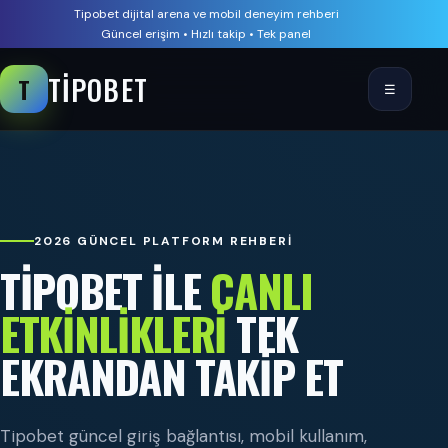
Tipobet dijital arena ve mobil deneyim rehberi
Güncel erişim • Hızlı takip • Tek panel
TIPOBET
T
☰
2026 GÜNCEL PLATFORM REHBERI
TIPOBET ILE
CANLI
ETKINLIKLERI
TEK
EKRANDAN TAKIP ET
Tipobet güncel giriş bağlantısı, mobil kullanım,