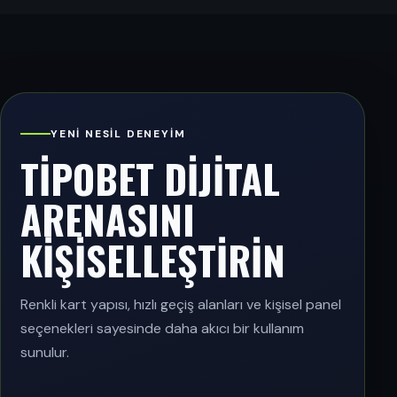
YENI NESIL DENEYIM
TIPOBET DIJITAL
ARENASINI
KIŞISELLEŞTIRIN
Renkli kart yapısı, hızlı geçiş alanları ve kişisel panel
seçenekleri sayesinde daha akıcı bir kullanım
sunulur.