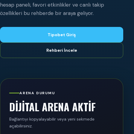
hesap paneli, favori etkinlikler ve canlı takip
özellikleri bu rehberde bir araya geliyor.
Tipobet Giriş
Rehberi İncele
ARENA DURUMU
DIJITAL ARENA AKTIF
Bağlantıyı kopyalayabilir veya yeni sekmede
açabilirsiniz.