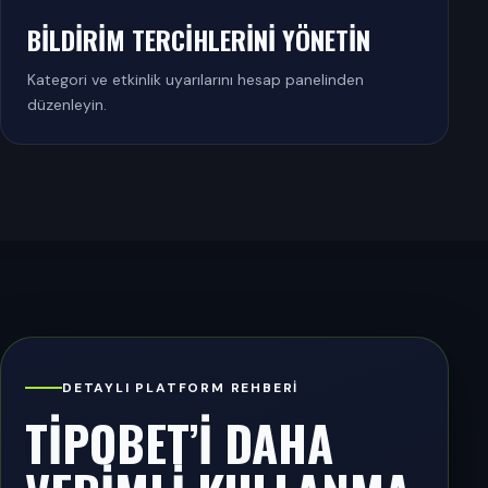
BILDIRIM TERCIHLERINI YÖNETIN
Kategori ve etkinlik uyarılarını hesap panelinden
düzenleyin.
DETAYLI PLATFORM REHBERI
TIPOBET’I DAHA