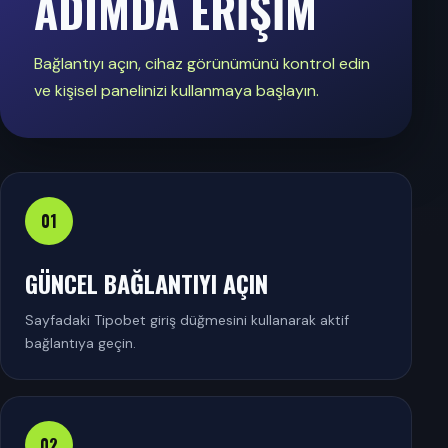
ADIMDA ERIŞIM
Bağlantıyı açın, cihaz görünümünü kontrol edin
ve kişisel panelinizi kullanmaya başlayın.
01
GÜNCEL BAĞLANTIYI AÇIN
Sayfadaki Tipobet giriş düğmesini kullanarak aktif
bağlantıya geçin.
02