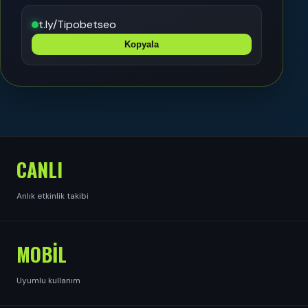
t.ly/Tipobetseo
Kopyala
CANLI
Anlık etkinlik takibi
MOBIL
Uyumlu kullanım