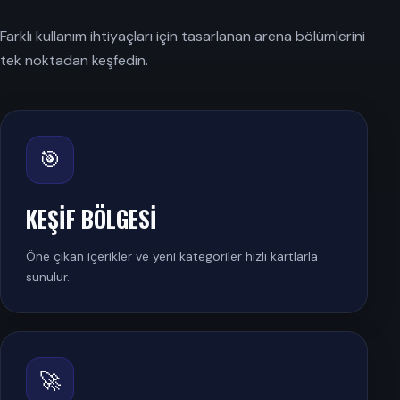
Farklı kullanım ihtiyaçları için tasarlanan arena bölümlerini
tek noktadan keşfedin.
🎯
KEŞIF BÖLGESI
Öne çıkan içerikler ve yeni kategoriler hızlı kartlarla
sunulur.
🚀