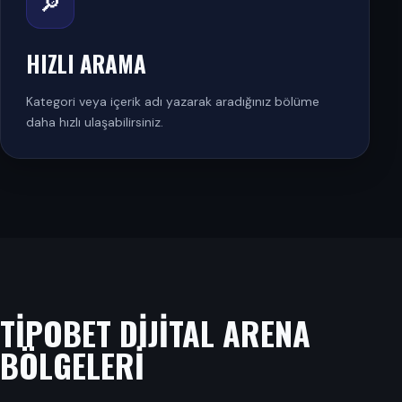
🔎
HIZLI ARAMA
Kategori veya içerik adı yazarak aradığınız bölüme
daha hızlı ulaşabilirsiniz.
TIPOBET DIJITAL ARENA
BÖLGELERI