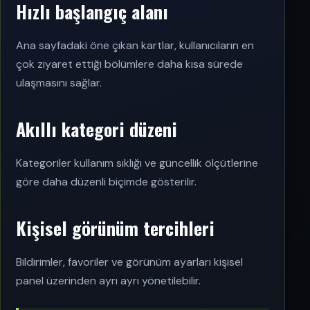
Hızlı başlangıç alanı
Ana sayfadaki öne çıkan kartlar, kullanıcıların en
çok ziyaret ettiği bölümlere daha kısa sürede
ulaşmasını sağlar.
Akıllı kategori düzeni
Kategoriler kullanım sıklığı ve güncellik ölçütlerine
göre daha düzenli biçimde gösterilir.
Kişisel görünüm tercihleri
Bildirimler, favoriler ve görünüm ayarları kişisel
panel üzerinden ayrı ayrı yönetilebilir.