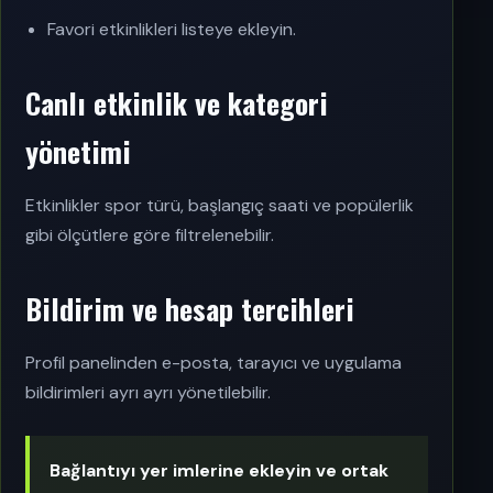
Favori etkinlikleri listeye ekleyin.
Canlı etkinlik ve kategori
yönetimi
Etkinlikler spor türü, başlangıç saati ve popülerlik
gibi ölçütlere göre filtrelenebilir.
Bildirim ve hesap tercihleri
Profil panelinden e-posta, tarayıcı ve uygulama
bildirimleri ayrı ayrı yönetilebilir.
Bağlantıyı yer imlerine ekleyin ve ortak