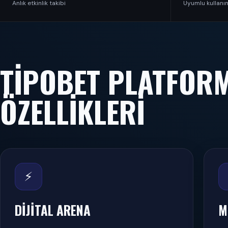
Anlık etkinlik takibi
Uyumlu kullanı
TIPOBET PLATFOR
ÖZELLIKLERI
⚡
DIJITAL ARENA
M