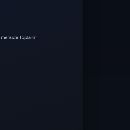
lt menüde toplanır.