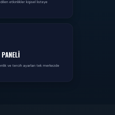
dilen etkinlikler kişisel listeye
 PANELI
venlik ve tercih ayarları tek merkezde