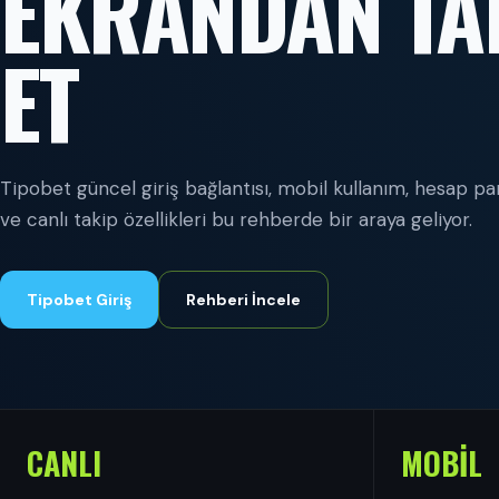
EKRANDAN TA
ET
Tipobet güncel giriş bağlantısı, mobil kullanım, hesap pane
ve canlı takip özellikleri bu rehberde bir araya geliyor.
Tipobet Giriş
Rehberi İncele
CANLI
MOBIL