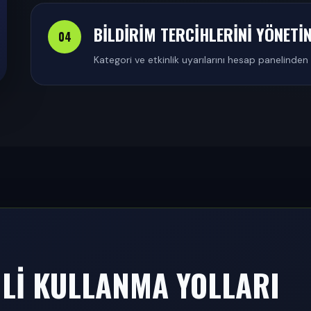
BILDIRIM TERCIHLERINI YÖNETI
04
Kategori ve etkinlik uyarılarını hesap panelinden
MLI KULLANMA YOLLARI