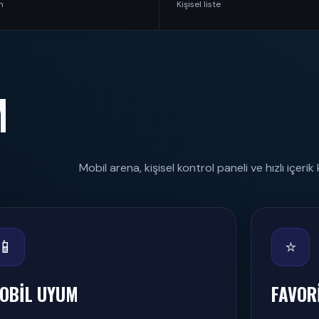
m
Kişisel liste
M
Mobil arena, kişisel kontrol paneli ve hızlı içerik
📱
⭐
OBIL UYUM
FAVORI