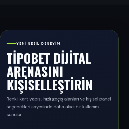
YENI NESIL DENEYIM
TIPOBET DIJITAL
ARENASINI
KIŞISELLEŞTIRIN
Renkli kart yapısı, hızlı geçiş alanları ve kişisel panel
seçenekleri sayesinde daha akıcı bir kullanım
sunulur.