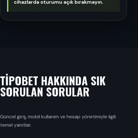
cihazlarda oturumu açık bırakmayın.
TIPOBET HAKKINDA SIK
SORULAN SORULAR
Güncel giriş, mobil kullanım ve hesap yönetimiyle ilgili
temel yanıtlar.