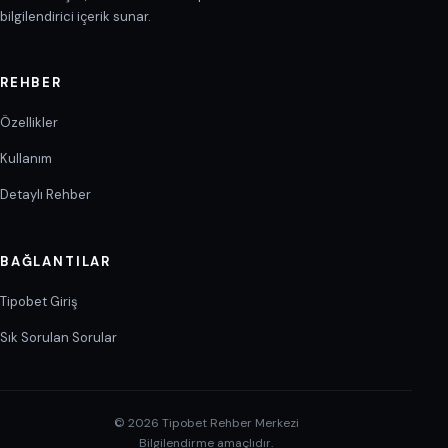
bilgilendirici içerik sunar.
REHBER
Özellikler
Kullanım
Detaylı Rehber
BAĞLANTILAR
Tipobet Giriş
Sık Sorulan Sorular
© 2026 Tipobet Rehber Merkezi
Bilgilendirme amaçlıdır.