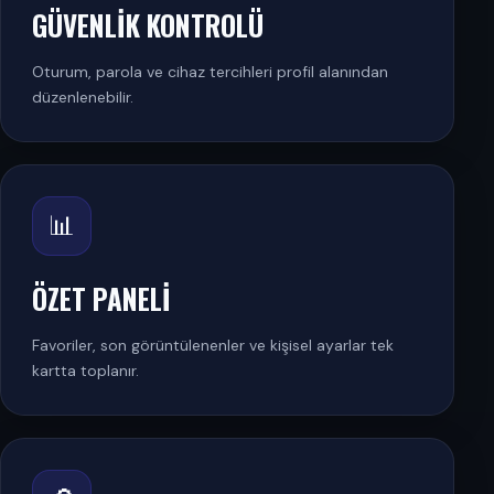
GÜVENLIK KONTROLÜ
Oturum, parola ve cihaz tercihleri profil alanından
düzenlenebilir.
📊
ÖZET PANELI
Favoriler, son görüntülenenler ve kişisel ayarlar tek
kartta toplanır.