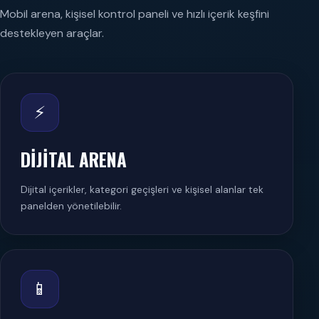
Mobil arena, kişisel kontrol paneli ve hızlı içerik keşfini
destekleyen araçlar.
⚡
DIJITAL ARENA
Dijital içerikler, kategori geçişleri ve kişisel alanlar tek
panelden yönetilebilir.
📱