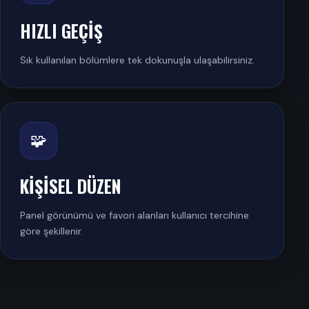
HIZLI GEÇIŞ
Sık kullanılan bölümlere tek dokunuşla ulaşabilirsiniz.
🧩
KIŞISEL DÜZEN
Panel görünümü ve favori alanları kullanıcı tercihine
göre şekillenir.