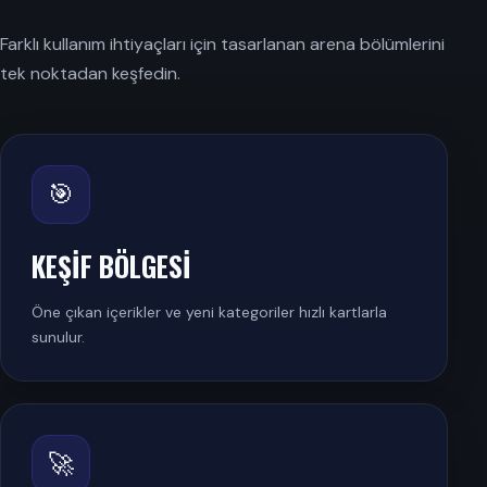
Farklı kullanım ihtiyaçları için tasarlanan arena bölümlerini
tek noktadan keşfedin.
🎯
KEŞIF BÖLGESI
Öne çıkan içerikler ve yeni kategoriler hızlı kartlarla
sunulur.
🚀