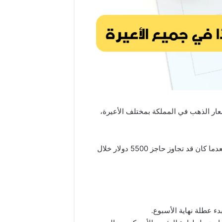
ح اليوم السبت 12-8-1447، حيث تراجعت أسعار الذهب في المملكة بمختلف الأعيرة،
وجاء هذا التراجع بعد أن فقد الذهب عالميًا جزءًا كبيرًا من مكاسبه، ليتراجع إلى مستويات أقل من 4900 دولار للأوقية، بعدما كان قد تجاوز حاجز 5500 دولار خلال
ء عطلة نهاية الأسبوع.