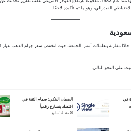
ووصفت وكالة “رويترز” هذا التراجع بأنه الأسوأ منذ عام 1983، مدفوعًا بارتفاع الدولار الأمري
ياطي الفيدرالي، وهو ما تم تأكيده لاحقًا.
عودية
 حادًا مقارنة بتعاملات أمس الجمعة، حيث انخفض سعر جرام الذهب عيار 21 إلى
ت على النحو التالي:
ة في
الضمان البنكي: صمام الثقة في
ت
اقتصاد يتسارع رقمياً
منذ 4 أسابيع