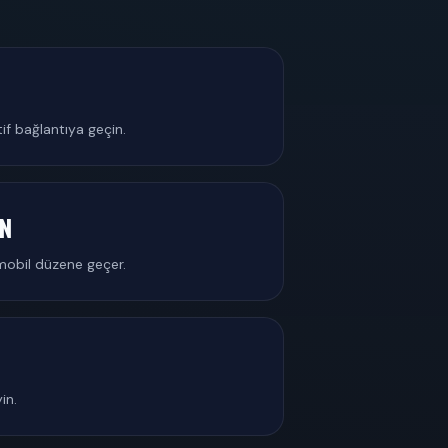
if bağlantıya geçin.
IN
 mobil düzene geçer.
yin.