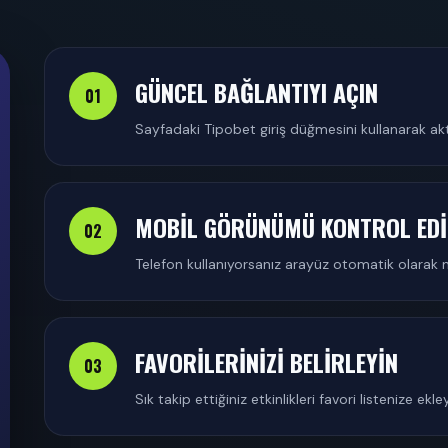
GÜNCEL BAĞLANTIYI AÇIN
01
Sayfadaki Tipobet giriş düğmesini kullanarak akt
MOBIL GÖRÜNÜMÜ KONTROL ED
02
Telefon kullanıyorsanız arayüz otomatik olarak
FAVORILERINIZI BELIRLEYIN
03
Sık takip ettiğiniz etkinlikleri favori listenize ekle