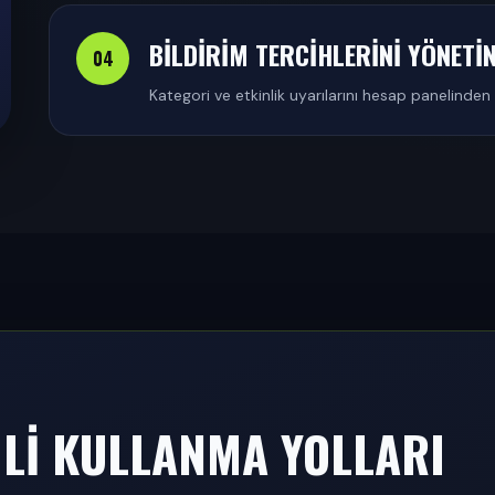
BILDIRIM TERCIHLERINI YÖNETI
04
Kategori ve etkinlik uyarılarını hesap panelinden
MLI KULLANMA YOLLARI