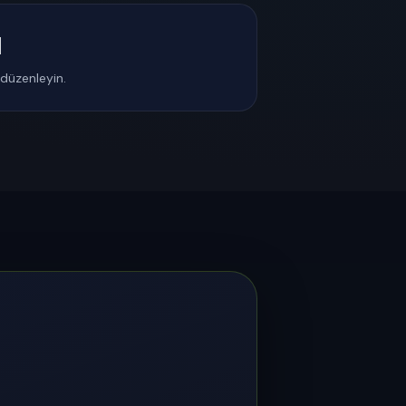
N
 düzenleyin.