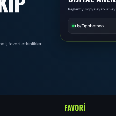
KIP
Bağlantıyı kopyalayabilir vey
t.ly/Tipobetseo
li, favori etkinlikler
FAVORI