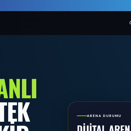
ANLI
TEK
ARENA DURUMU
DIJITAL AREN