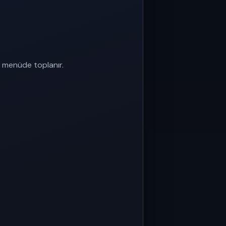
lt menüde toplanır.