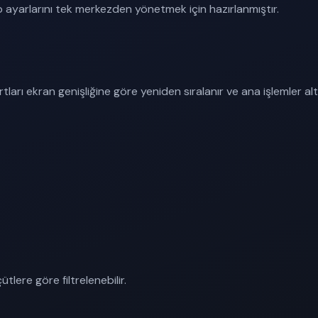
p ayarlarını tek merkezden yönetmek için hazırlanmıştır.
tları ekran genişliğine göre yeniden sıralanır ve ana işlemler a
ütlere göre filtrelenebilir.