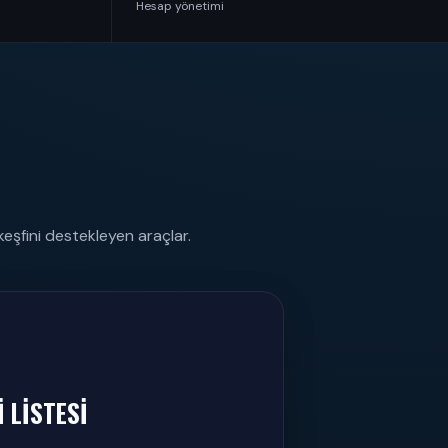
Hesap yönetimi
 keşfini destekleyen araçlar.
 LISTESI