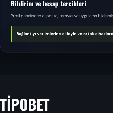
Bildirim ve hesap tercihleri
Profil panelinden e-posta, tarayıcı ve uygulama bildirimleri
Bağlantıyı yer imlerine ekleyin ve ortak cihazla
TIPOBET