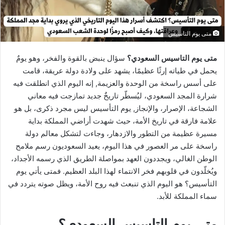
متى يوم التاسيس
متى يوم التاسيس السعودي؟
سؤال ينبض بالقوة والفخر، وهو يومٌ
يحمل في طياته إرثًا عظيمًا، يشهد على ولادة دولة عريقة، قامت
على أسس راسخة من الوحدة والعزيمة, إنه اليوم الذي انطلقت فيه
شرارة المجد السعودي، ليُسطّر تاريخٌ جديد تمازجت فيه معاني
الشجاعة، الإصرار، والإنجاز, يوم التأسيس ليس مجرد ذكرى، بل هو
علامة فارقة في تاريخ الأمة، حيث شهدت أراضي المملكة بداية
مسيرة عظيمة من التطور والازدهار، وجاءت لتشكل معالم دولة
راسخة على مر العصور في هذا اليوم، يعيد السعوديون رسم ملامح
الوطن الغالي، ويجددون العهد بمواصلة الطريق الذي رسمه الأجداد،
ويُخلّدون في قلوبهم فخر الانتماء لهذا البلد العظيم. فمتى يأتي يوم
التأسيس؟ هو اليوم الذي تنبعث فيه روح الأمة، ويظل صوته يتردد في
سماء المملكة للأبد.
متى يوم التاسيس السعودي؟