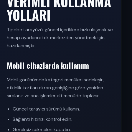
VERIMLI KULLANMA
YOLLARI
Tipobet arayüzü, güncel içeriklere hızlı ulaşmak ve
hesap ayarlarını tek merkezden yönetmek için
hazırlanmıştır.
Mobil cihazlarda kullanım
Mobil görünümde kategori menüleri sadeleşir,
etkinlik kartları ekran genişliğine göre yeniden
sıralanır ve ana işlemler alt menüde toplanır.
Güncel tarayıcı sürümü kullanın.
Bağlantı hızınızı kontrol edin.
Gereksiz sekmeleri kapatın.