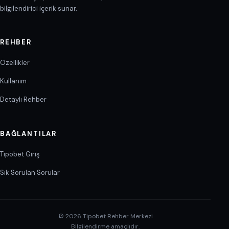
bilgilendirici içerik sunar.
REHBER
Özellikler
Kullanım
Detaylı Rehber
BAĞLANTILAR
Tipobet Giriş
Sık Sorulan Sorular
© 2026 Tipobet Rehber Merkezi
Bilgilendirme amaçlıdır.