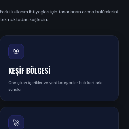
Farklı kullanım ihtiyaçları için tasarlanan arena bölümlerini
tek noktadan keşfedin.
🎯
KEŞIF BÖLGESI
Öne çıkan içerikler ve yeni kategoriler hızlı kartlarla
sunulur.
🚀