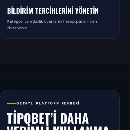
BILDIRIM TERCIHLERINI YÖNETIN
Kategori ve etkinlik uyarılarını hesap panelinden
düzenleyin.
DETAYLI PLATFORM REHBERI
TIPOBET’I DAHA