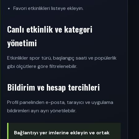
Favori etkinlikleri listeye ekleyin.
Canlı etkinlik ve kategori
yönetimi
Etkinlikler spor türü, başlangıç saati ve popülerlik
gibi ölçütlere göre filtrelenebilir.
Bildirim ve hesap tercihleri
Profil panelinden e-posta, tarayıcı ve uygulama
bildirimleri ayrı ayrı yönetilebilir.
Bağlantıyı yer imlerine ekleyin ve ortak