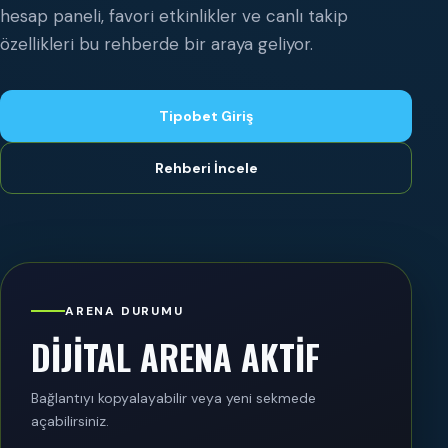
hesap paneli, favori etkinlikler ve canlı takip
özellikleri bu rehberde bir araya geliyor.
Tipobet Giriş
Rehberi İncele
ARENA DURUMU
DIJITAL ARENA AKTIF
Bağlantıyı kopyalayabilir veya yeni sekmede
açabilirsiniz.