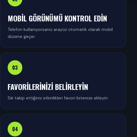
MOBIL GÖRÜNÜMÜ KONTROL EDIN
Telefon kullanıyorsanız arayüz otomatik olarak mobil
düzene geçer.
03
FAVORILERINIZI BELIRLEYIN
Sık takip ettiğiniz etkinlikleri favori listenize ekleyin.
04