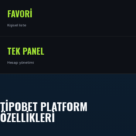
FAVORI
Kişisel liste
TEK PANEL
Hesap yönetimi
TIPOBET PLATFORM
ÖZELLIKLERI