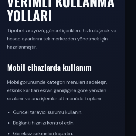
VERIMLI KULLANMA
YOLLARI
Tipobet arayüzü, güncel içeriklere hızlı ulaşmak ve
hesap ayarlarını tek merkezden yönetmek için
hazırlanmıştır.
Mobil cihazlarda kullanım
Mobil görünümde kategori menüleri sadeleşir,
etkinlik kartları ekran genişliğine göre yeniden
sıralanır ve ana işlemler alt menüde toplanır.
Güncel tarayıcı sürümü kullanın.
Bağlantı hızınızı kontrol edin.
Gereksiz sekmeleri kapatın.