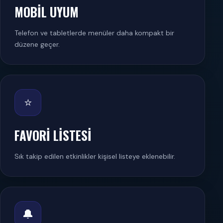
MOBIL UYUM
Telefon ve tabletlerde menüler daha kompakt bir
düzene geçer.
⭐
FAVORI LISTESI
Sık takip edilen etkinlikler kişisel listeye eklenebilir.
🔔