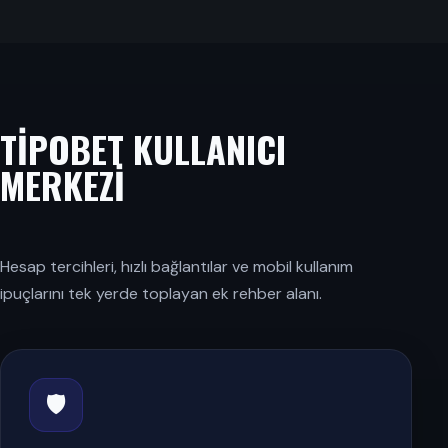
TIPOBET KULLANICI
MERKEZI
Hesap tercihleri, hızlı bağlantılar ve mobil kullanım
ipuçlarını tek yerde toplayan ek rehber alanı.
🛡️