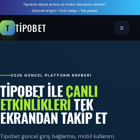
Tipobet dijital arena ve mobil deneyim rehberi
Güncel erişim • Hızlı takip • Tek panel
TIPOBET
T
☰
2026 GÜNCEL PLATFORM REHBERI
TIPOBET ILE
CANLI
ETKINLIKLERI
TEK
EKRANDAN TAKIP ET
Tipobet güncel giriş bağlantısı, mobil kullanım,