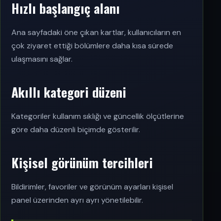
Hızlı başlangıç alanı
Ana sayfadaki öne çıkan kartlar, kullanıcıların en
çok ziyaret ettiği bölümlere daha kısa sürede
ulaşmasını sağlar.
Akıllı kategori düzeni
Kategoriler kullanım sıklığı ve güncellik ölçütlerine
göre daha düzenli biçimde gösterilir.
Kişisel görünüm tercihleri
Bildirimler, favoriler ve görünüm ayarları kişisel
panel üzerinden ayrı ayrı yönetilebilir.