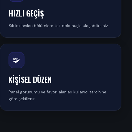
HIZLI GEÇIŞ
Sık kullanılan bölümlere tek dokunuşla ulaşabilirsiniz.
🧩
KIŞISEL DÜZEN
Panel görünümü ve favori alanları kullanıcı tercihine
göre şekillenir.