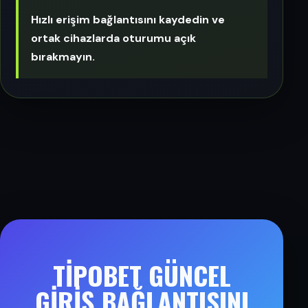
Hızlı erişim bağlantısını kaydedin ve
ortak cihazlarda oturumu açık
bırakmayın.
TIPOBET GÜNCEL
GIRIŞ BAĞLANTISINI